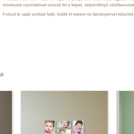
művészeti nyomtatóval visszük fel a képet, selyemfényű védőbevonattal
Fotózd le saját szobád falát, küldd el nekem és látványtervet készíte
ül: