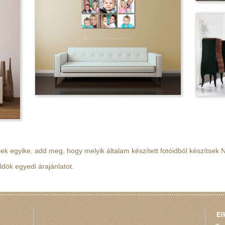
k egyike, add meg, hogy melyik általam készített fotóidból készítsek N
dök egyedi árajánlatot.
El