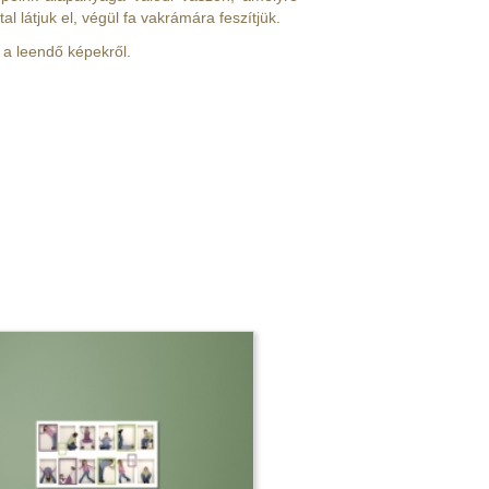
 látjuk el, végül fa vakrámára feszítjük.
k a leendő képekről.