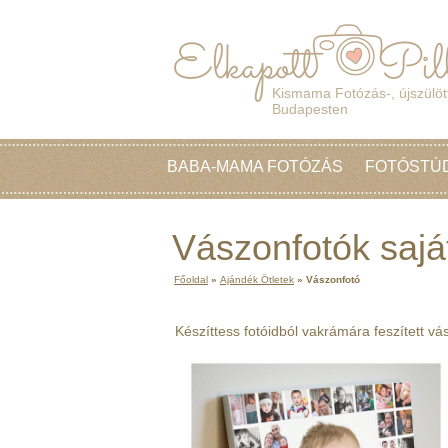
Kismama Fotózás-, újszülött
Budapesten
BABA-MAMA FOTÓZÁS
FOTÓSTÚ
Vászonfotók sajá
Főoldal
»
Ajándék Ötletek
»
Vászonfotó
Készíttess fotóidból vakrámára feszített v