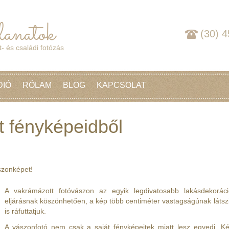
(30) 
- és családi fotózás
DIÓ
RÓLAM
BLOG
KAPCSOLAT
t fényképeidből
ászonképet!
A vakrámázott fotóvászon az egyik legdivatosabb lakásdekoráci
eljárásnak köszönhetően, a kép több centiméter vastagságúnak látszik
is ráfuttatjuk.
A vászonfotó nem csak a saját fényképeitek miatt lesz egyedi. K