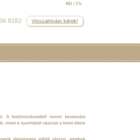
HU
|
EN
456 8182
Visszahívást kérek!
ó. A festőművészetből ismert keretezési
, mivel a nyomtatott vásznat a keret éleire
épeink alapanyaga valódi vászon, amelyre