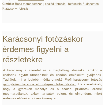
Cimkék:
Baba-mama fotózás
|
családi fotózás
|
fotóstúdió Budapesten
|
Karácsonyi fotózás
Karácsonyi fotózáskor
érdemes figyelni a
részletekre
A karácsony a szeretet és a meghittség időszaka, amikor a
családok együtt ünnepelnek és csodás emlékeket gyűjtenek.
Tudjátok, mi a legjobb módja ennek? Profi
karácsonyi fotózás
gyönyörűen berendezett budapesti fotóstúdióban
! Ha szeretnétek,
hogy a gyerekek mosolya és a családi pillanatok örökre
megmaradjanak, akkor tartsatok velem, és elmondom, miért
érdemes eljönni egy ilyen élményre!