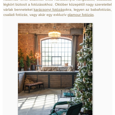
légkört biztosít a fotózásokhoz. Október közepétől nagy szeretettel
várlak benneteket
karácsonyi fotózás
okra, legyen az babafotózás,
családi fotózás, vagy akár egy exkluzív
glamour fotózás
.