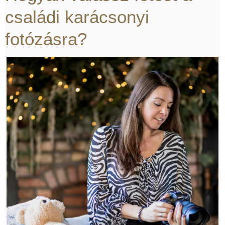
Születésnapi fotózás [2]
Karácsonyi fotózás [20]
családi karácsonyi
Nyuszis fotózás [1]
Kapcsolat
fotózásra?