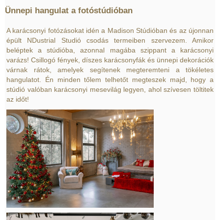
Ünnepi hangulat a fotóstúdióban
A karácsonyi fotózásokat idén a Madison Stúdióban és az újonnan
épült NDustrial Studió csodás termeiben szervezem. Amikor
beléptek a stúdióba, azonnal magába szippant a karácsonyi
varázs! Csillogó fények, díszes karácsonyfák és ünnepi dekorációk
várnak rátok, amelyek segítenek megteremteni a tökéletes
hangulatot. Én minden tőlem telhetőt megteszek majd, hogy a
stúdió valóban karácsonyi mesevilág legyen, ahol szívesen töltitek
az időt!