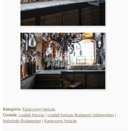
Kategória:
Karácsonyi fotózás
Cimkék:
családi fotózás
|
családi fotózás Budapesti műteremben
|
fotóstúdió Budapesten
|
Karácsonyi fotózás