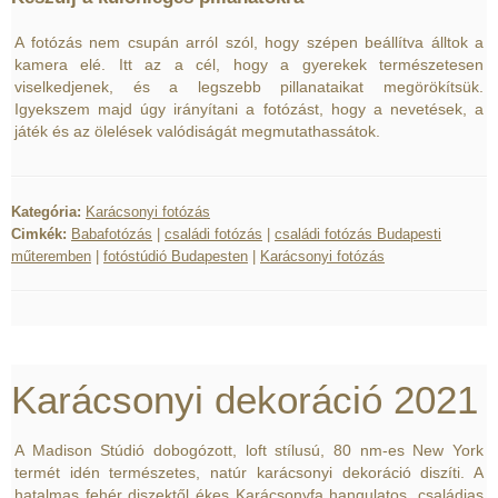
A fotózás nem csupán arról szól, hogy szépen beállítva álltok a
kamera elé. Itt az a cél, hogy a gyerekek természetesen
viselkedjenek, és a legszebb pillanataikat megörökítsük.
Igyekszem majd úgy irányítani a fotózást, hogy a nevetések, a
játék és az ölelések valódiságát megmutathassátok.
Kategória:
Karácsonyi fotózás
Cimkék:
Babafotózás
|
családi fotózás
|
családi fotózás Budapesti
műteremben
|
fotóstúdió Budapesten
|
Karácsonyi fotózás
Karácsonyi dekoráció 2021
A Madison Stúdió dobogózott, loft stílusú, 80 nm-es New York
termét idén természetes, natúr karácsonyi dekoráció diszíti. A
hatalmas fehér diszektől ékes Karácsonyfa hangulatos, családias