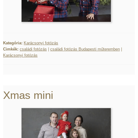
Kategória:
Karácsonyi fotózás
Cimkék:
családi fotózás
|
családi fotózás Budapesti műteremben
|
Karácsonyi fotózás
Xmas mini