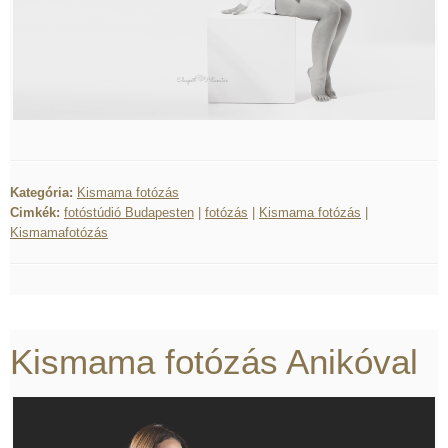
Kategória:
Kismama fotózás
Cimkék:
fotóstúdió Budapesten
|
fotózás
|
Kismama fotózás
|
Kismamafotózás
Kismama fotózás Anikóval