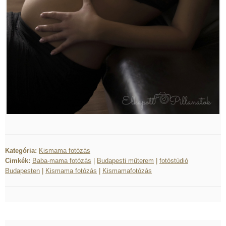
Kategória:
Kismama fotózás
Cimkék:
Baba-mama fotózás
|
Budapesti műterem
|
fotóstúdió
Budapesten
|
Kismama fotózás
|
Kismamafotózás