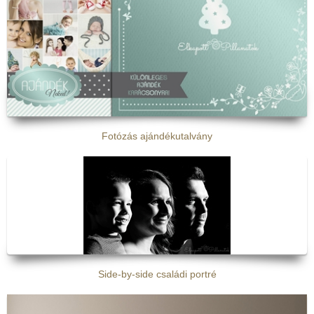
Születésnapi fotózás [2]
Karácsonyi fotózás [20]
Nyuszis fotózás [1]
Kapcsolat
Fotózás ajándékutalvány
Side-by-side családi portré