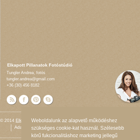
Elkapott Pillanatok Fotóstúdió
Tungler Andrea
,
fotós
tungler.andrea@gmail.com
+36 (30) 456 8182
Weboldalunk az alapvető működéshez
© 2014
Elkapott Pillanatok Fotóstúdió
Adatvédelmi nyilatkozat
Oldaltérkép
szükséges cookie-kat használ. Szélesebb
körű fukcionalitáshoz marketing jellegű