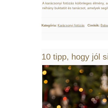
A karácsonyi fotózás különleges élmény, a
néhány buktatót és tanácsot, amelyek seg
Kategória:
Karácsonyi fotózás
Cimkék:
Baba
10 tipp, hogy jól 