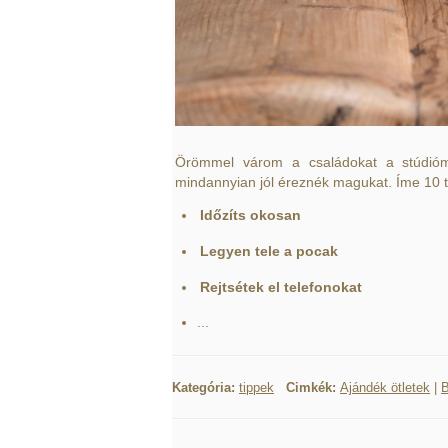
Örömmel várom a családokat a stúdióm
mindannyian jól éreznék magukat. Íme 10 t
Időzíts okosan
Legyen tele a pocak
Rejtsétek el telefonokat
...
Kategória:
tippek
Cimkék:
Ajándék ötletek
|
B