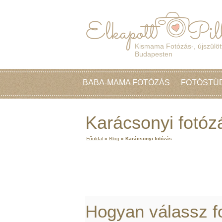
Kismama Fotózás-, újszülött
Budapesten
BABA-MAMA FOTÓZÁS
FOTÓSTÚ
Karácsonyi fotóz
Főoldal
»
Blog
»
Karácsonyi fotózás
Hogyan válassz fo