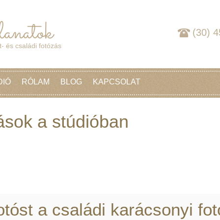
(30) 
- és családi fotózás
DIÓ
RÓLAM
BLOG
KAPCSOLAT
ások a stúdióban
tóst a családi karácsonyi fo