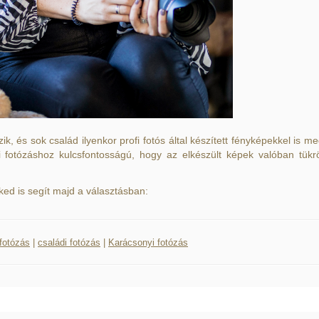
 és sok család ilyenkor profi fotós által készített fényképekkel is me
yi fotózáshoz kulcsfontosságú, hogy az elkészült képek valóban tük
ed is segít majd a választásban:
fotózás
|
családi fotózás
|
Karácsonyi fotózás