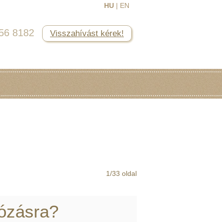
HU
|
EN
456 8182
Visszahívást kérek!
1/33 oldal
tózásra?