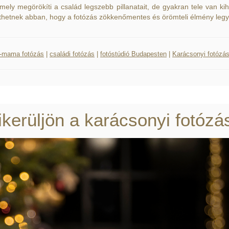
mely megörökíti a család legszebb pillanatait, de gyakran tele van ki
íthetnek abban, hogy a fotózás zökkenőmentes és örömteli élmény legy
-mama fotózás
|
családi fotózás
|
fotóstúdió Budapesten
|
Karácsonyi fotózá
sikerüljön a karácsonyi fotózá