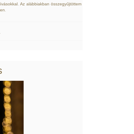
hívásokkal. Az alábbiakban összegyűjtöttem
en.
s
s