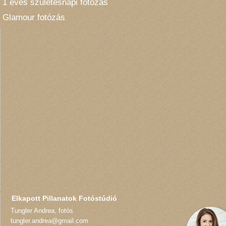
1 éves születésnapi fotózás
Glamour fotózás
Elkapott Pillanatok Fotóstúdió
Tungler Andrea
,
fotós
tungler.andrea@gmail.com