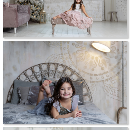
Születésnapi fotózás [2]
Karácsonyi fotózás [20]
Nyuszis fotózás [1]
Kapcsolat