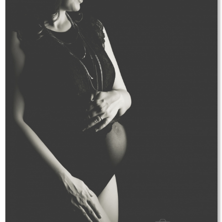
Születésnapi fotózás [2]
Karácsonyi fotózás [20]
Nyuszis fotózás [1]
Kapcsolat