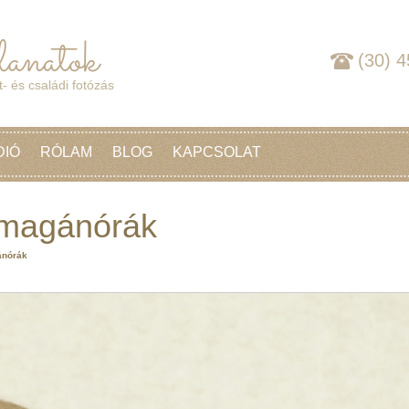
(30) 
- és családi fotózás
DIÓ
RÓLAM
BLOG
KAPCSOLAT
s magánórák
ánórák