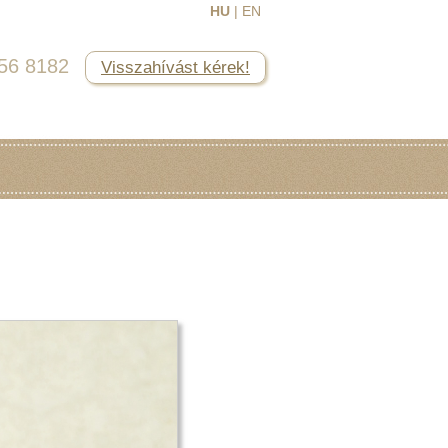
HU
|
EN
456 8182
Visszahívást kérek!