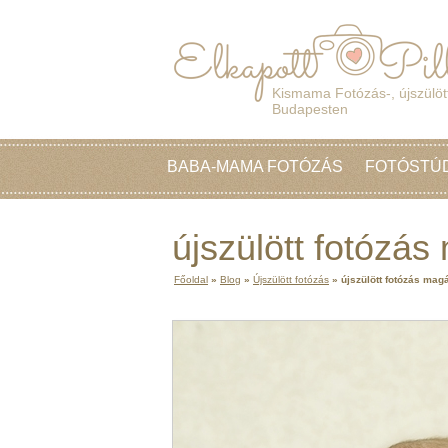
Kismama Fotózás-, újszülött
Budapesten
BABA-MAMA FOTÓZÁS
FOTÓSTÚ
újszülött fotózá
Főoldal
»
Blog
»
Újszülött fotózás
»
újszülött fotózás mag