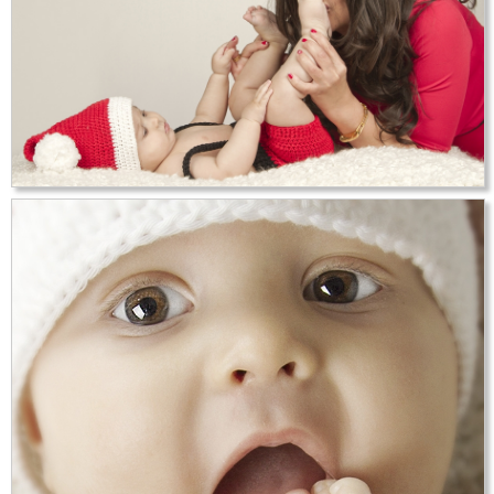
Születésnapi fotózás [2]
Karácsonyi fotózás [20]
Nyuszis fotózás [1]
Kapcsolat