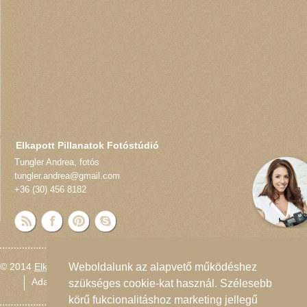
Elkapott Pillanatok Fotóstúdió
Tungler Andrea
,
fotós
tungler.andrea@gmail.com
+36 (30) 456 8182
© 2014
Elkapott Pillanatok Fotóstúdió
Weboldalunk az alapvető működéshez
Adatvédelmi nyilatkozat
Oldaltérkép
szükséges cookie-kat használ. Szélesebb
körű fukcionalitáshoz marketing jellegű