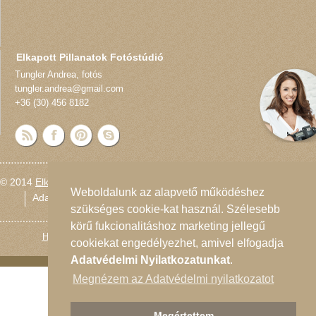
Elkapott Pillanatok Fotóstúdió
Tungler Andrea
,
fotós
tungler.andrea@gmail.com
+36 (30) 456 8182
© 2014
Elkapott Pillanatok Fotóstúdió
Weboldalunk az alapvető működéshez
Adatvédelmi nyilatkozat
Oldaltérkép
szükséges cookie-kat használ. Szélesebb
körű fukcionalitáshoz marketing jellegű
Honlapmodernizálás
és
Honlap felügyelet
:
dynamicLINE
cookiekat engedélyezhet, amivel elfogadja
Adatvédelmi Nyilatkozatunkat
.
Megnézem az Adatvédelmi nyilatkozatot
Megértettem