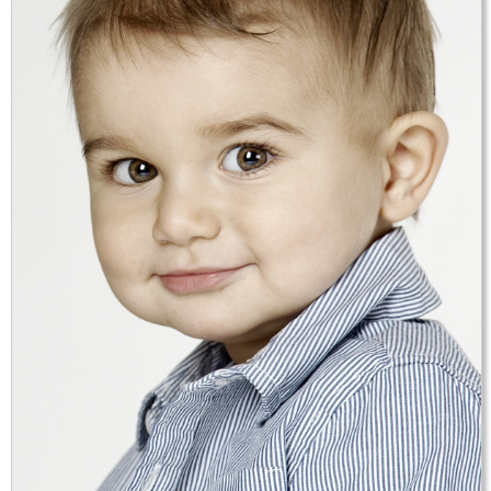
Születésnapi fotózás [2]
Karácsonyi fotózás [20]
Nyuszis fotózás [1]
Kapcsolat