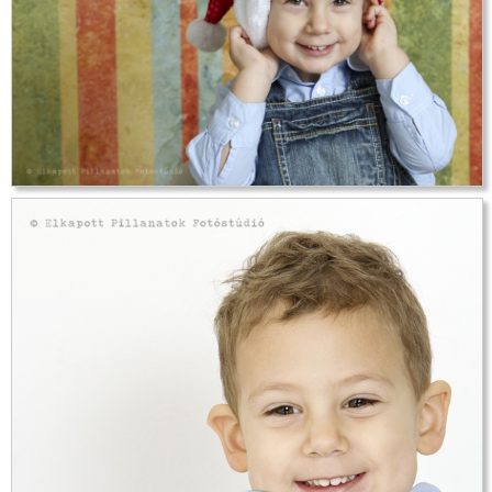
Születésnapi fotózás [2]
Karácsonyi fotózás [20]
Nyuszis fotózás [1]
Kapcsolat