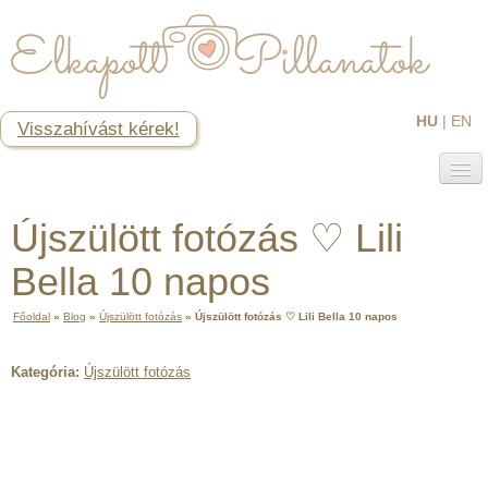
HU
|
EN
Visszahívást kérek!
Baba-Mama fotózás
Újszülött fotózás ♡ Lili
Kismama fotózás
Újszülött fotózás
Baba- és családi fotózás
Bella 10 napos
1 éves születésnapi fotózás
Glamour fotózás
Fotóstúdió
Főoldal
»
Blog
»
Újszülött fotózás
»
Újszülött fotózás ♡ Lili Bella 10 napos
Rólam
Blog
Kategória:
Újszülött fotózás
tippek [2]
Újszülött fotózás [91]
Kismama fotózás [62]
Babafotózás [140]
Családi fotózás [8]
Fotós workshop [6]