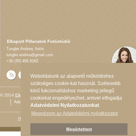
Elkapott Pillanatok Fotóstúdió
Tungler Andrea
,
fotós
tungler.andrea@gmail.com
+36 (30) 456 8182
Weboldalunk az alapvető működéshez
szükséges cookie-kat használ. Szélesebb
körű fukcionalitáshoz marketing jellegű
© 2014
Elkapott Pillanatok Fotóstúdió
cookiekat engedélyezhet, amivel elfogadja
Adatvédelmi nyilatkozat
Oldaltérkép
Adatvédelmi Nyilatkozatunkat
.
Megnézem az Adatvédelmi nyilatkozatot
Honlapmodernizálás
és
Honlap felügyelet
:
dynamicLINE
Megértettem