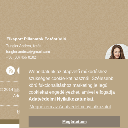
Elkapott Pillanatok Fotóstúdió
Tungler Andrea
,
fotós
tungler.andrea@gmail.com
+36 (30) 456 8182
Weboldalunk az alapvető működéshez
szükséges cookie-kat használ. Szélesebb
körű fukcionalitáshoz marketing jellegű
© 2014
Elkapott Pillanatok Fotóstúdió
cookiekat engedélyezhet, amivel elfogadja
Adatvédelmi nyilatkozat
Oldaltérkép
Adatvédelmi Nyilatkozatunkat
.
Megnézem az Adatvédelmi nyilatkozatot
Honlapmodernizálás
és
Honlap felügyelet
:
dynamicLINE
Megértettem