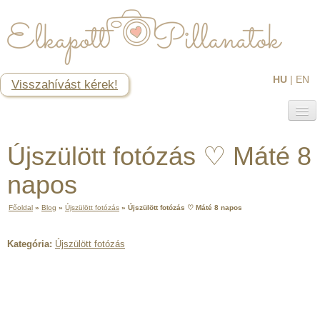
HU
|
EN
Visszahívást kérek!
Baba-Mama fotózás
Újszülött fotózás ♡ Máté 8
Kismama fotózás
Újszülött fotózás
Baba- és családi fotózás
napos
1 éves születésnapi fotózás
Glamour fotózás
Fotóstúdió
Főoldal
»
Blog
»
Újszülött fotózás
»
Újszülött fotózás ♡ Máté 8 napos
Rólam
Blog
Kategória:
Újszülött fotózás
tippek [2]
Újszülött fotózás [91]
Kismama fotózás [62]
Babafotózás [140]
Családi fotózás [8]
Fotós workshop [6]